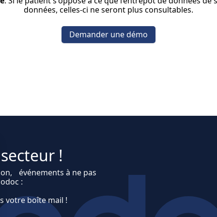
de
. Si le patient s'oppose à ce que l’entrepôt de données de
données, celles-ci ne seront plus consultables.
Demander une démo
secteur !
ation, événements à ne pas
codoc :
 votre boîte mail !