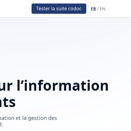
Tester la suite codoc
FR
/
EN
r l’information
nts
mation et la gestion des
é.