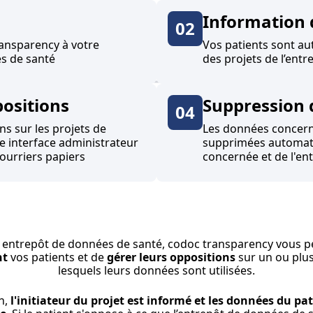
Information 
02
ansparency à votre
Vos patients sont a
s de santé
des projets de l’ent
positions
Suppression 
04
ns sur les projets de
Les données concerné
re interface administrateur
supprimées automat
 courriers papiers
concernée et de l'en
 entrepôt de données de santé, codoc transparency vous p
nt
vos patients et de
gérer leurs oppositions
sur un ou plus
lesquels leurs données sont utilisées.
n,
l'initiateur du projet est informé et les données du pa