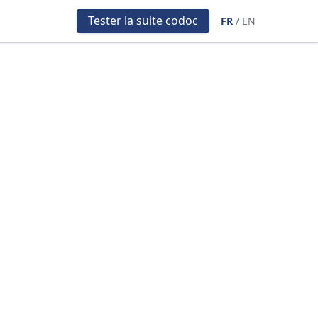
Tester la suite codoc
Tester la suite codoc
FR
FR
/
/
EN
EN