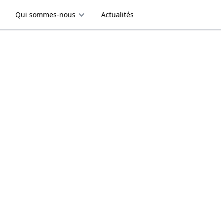
Qui sommes-nous
Qui sommes-nous
Actualités
Actualités